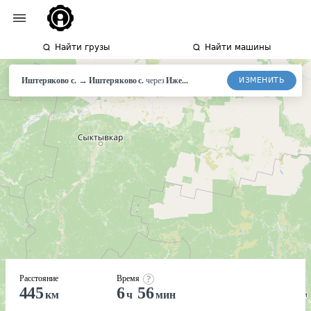
Найти грузы
Найти машины
→
ИЗМЕНИТЬ
Иштеряково с.
Иштеряково
с.
через
Иже...
Расстояние
Время
445
6
56
км
ч
мин