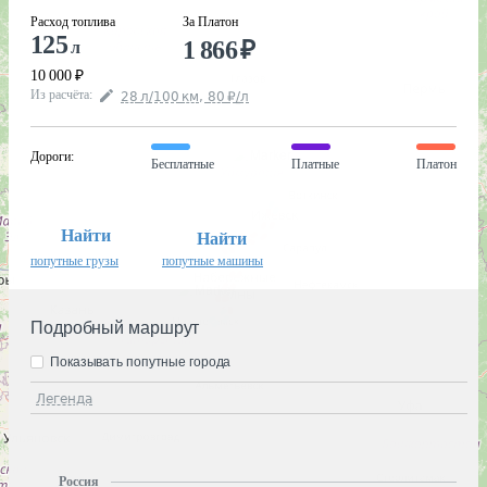
Расход топлива
За Платон
125
1 866
₽
л
10 000
₽
Из расчёта
:
28
л
/100
км
,
80
₽
/
л
Дороги
:
Бесплатные
Платные
Платон
Найти
Найти
попутные грузы
попутные машины
Подробный маршрут
Показывать попутные города
Легенда
Россия