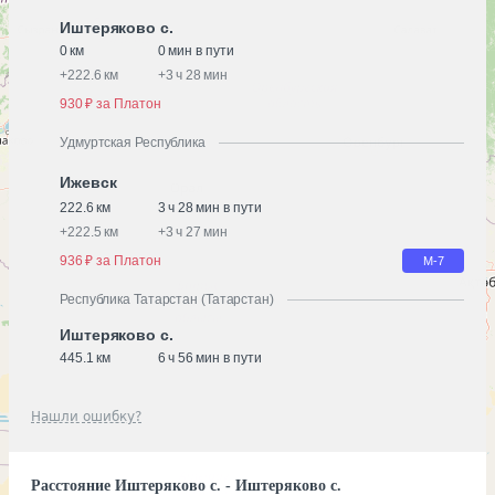
Иштеряково с.
0 км
0 мин в пути
+
222.6 км
+
3 ч 28 мин
930 ₽ за Платон
Удмуртская Республика
Ижевск
222.6 км
3 ч 28 мин в пути
+
222.5 км
+
3 ч 27 мин
936 ₽ за Платон
М-7
Республика Татарстан (Татарстан)
Иштеряково с.
445.1 км
6 ч 56 мин в пути
Нашли ошибку?
Расстояние Иштеряково с. - Иштеряково с.