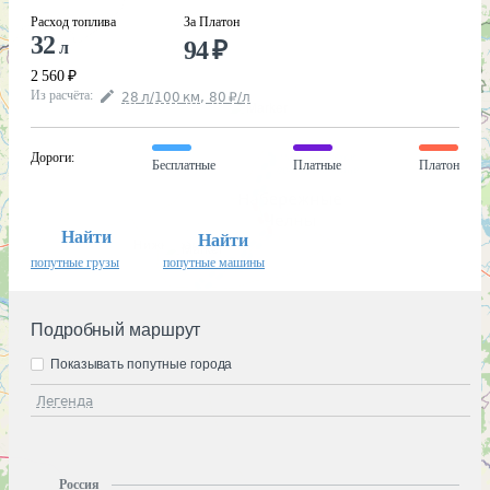
Расход топлива
За Платон
32
94
₽
л
2 560
₽
Из расчёта
:
28
л
/100
км
,
80
₽
/
л
Дороги
:
Бесплатные
Платные
Платон
Найти
Найти
попутные грузы
попутные машины
Подробный маршрут
Показывать попутные города
Легенда
Россия