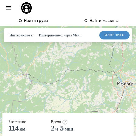
Найти грузы
Найти машины
→
ИЗМЕНИТЬ
Иштеряково с.
Иштеряково
с.
через
Мен...
Расстояние
Время
114
2
5
км
ч
мин