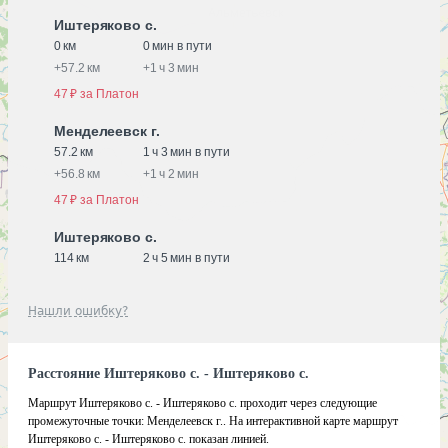
Иштеряково с.
0 км
0 мин в пути
+
57.2 км
+
1 ч 3 мин
47 ₽ за Платон
Менделеевск г.
57.2 км
1 ч 3 мин в пути
+
56.8 км
+
1 ч 2 мин
47 ₽ за Платон
Иштеряково с.
114 км
2 ч 5 мин в пути
Нашли ошибку?
Расстояние Иштеряково с. - Иштеряково с.
Маршрут Иштеряково с. - Иштеряково с. проходит через следующие
промежуточные точки:
Менделеевск г.
.
На интерактивной карте маршрут
Иштеряково с. - Иштеряково с. показан линией.