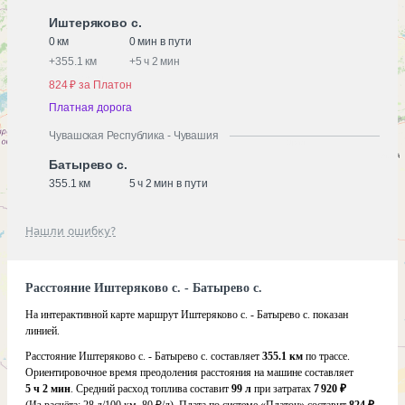
Иштеряково с.
0 км
0 мин в пути
+
355.1 км
+
5 ч 2 мин
824 ₽ за Платон
Платная дорога
Чувашская Республика - Чувашия
Батырево с.
355.1 км
5 ч 2 мин в пути
Нашли ошибку?
Расстояние Иштеряково с. - Батырево с.
На интерактивной карте маршрут Иштеряково с. - Батырево с. показан
линией.
Расстояние Иштеряково с. - Батырево с. составляет
355.1 км
по трассе.
Ориентировочное время преодоления расстояния на машине составляет
5 ч 2 мин
. Средний расход топлива составит
99 л
при затратах
7 920 ₽