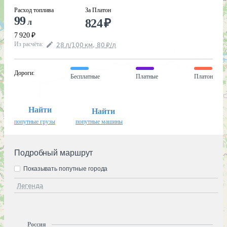
Расход топлива
За Платон
99
824
₽
л
7 920
₽
Из расчёта
:
28
л
/100
км
,
80
₽
/
л
Дороги
:
Бесплатные
Платные
Платон
Найти
Найти
попутные грузы
попутные машины
Подробный маршрут
Показывать попутные города
Легенда
Россия