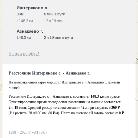
Иштеряково с.
0 км
0 мин в пути
+
148.3 км
+
2 ч 19 мин
Азнакаево г.
148.3 км
2 ч 19 мин в пути
Нашли ошибку?
Расстояние Иштеряково с. - Азнакаево г.
На интерактивной карте маршрут Иштеряково с. - Азнакаево г. показан
линией.
Расстояние Иштеряково с. - Азнакаево г. составляет
148.3 км
по трассе.
Ориентировочное время преодоления расстояния на машине составляет
2 ч 19 мин
. Средний расход топлива составит
42 л
при затратах
3 360 ₽
(Из расчёта:
28 л/100 км, 80 ₽/л)
. Плата по системе «Платон» составит
0 ₽
.
1998 −
2026
©
«ATI.SU»