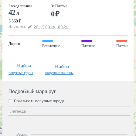
Расход топлива
За Платон
42
0
₽
л
3 360
₽
Из расчёта
:
28
л
/100
км
,
80
₽
/
л
Дороги
:
Бесплатные
Платные
Платон
Найти
Найти
попутные грузы
попутные машины
Подробный маршрут
Показывать попутные города
Легенда
Россия