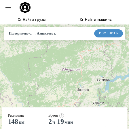
Найти грузы
Найти машины
→
ИЗМЕНИТЬ
Иштеряково с.
Азнакаево
г.
Расстояние
Время
148
2
19
км
ч
мин