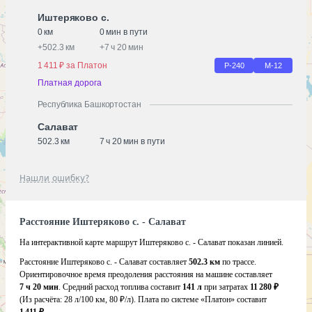
Иштеряково с.
0 км
0 мин в пути
+
502.3 км
+
7 ч 20 мин
1 411 ₽ за Платон
Р-240
М-12
Платная дорога
Республика Башкортостан
Салават
502.3 км
7 ч 20 мин в пути
Нашли ошибку?
Расстояние Иштеряково с. - Салават
На интерактивной карте маршрут Иштеряково с. - Салават показан линией.
Расстояние Иштеряково с. - Салават составляет
502.3 км
по трассе.
Ориентировочное время преодоления расстояния на машине составляет
7 ч 20 мин
. Средний расход топлива составит
141 л
при затратах
11 280 ₽
(Из расчёта:
28 л/100 км, 80 ₽/л)
. Плата по системе «Платон» составит