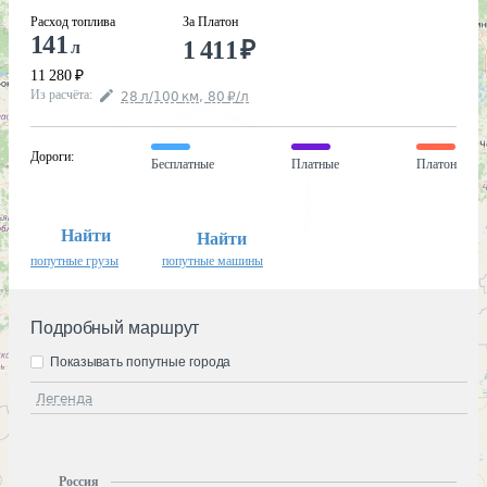
Расход топлива
За Платон
141
1 411
₽
л
11 280
₽
Из расчёта
:
28
л
/100
км
,
80
₽
/
л
Дороги
:
Бесплатные
Платные
Платон
Найти
Найти
попутные грузы
попутные машины
Подробный маршрут
Показывать попутные города
Легенда
Россия