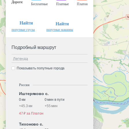
Дороги
:
Бесплатные
Платные
Платон
Найти
Найти
попутные грузы
попутные машины
Подробный маршрут
Легенда
Показывать попутные города
Россия
Иштеряково с.
0 км
0 мин в пути
+
45.3 км
+
55 мин
47 ₽ за Платон
Тихоново с.