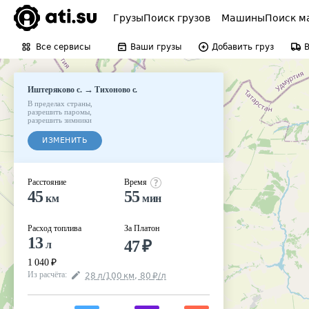
Грузы
Поиск грузов
Машины
Поиск м
Все сервисы
Ваши грузы
Добавить груз
→
Иштеряково с.
Тихоново с.
В пределах страны
,
разрешить паромы
,
разрешить зимники
ИЗМЕНИТЬ
Расстояние
Время
45
55
км
мин
Расход топлива
За Платон
13
47
₽
л
1 040
₽
Из расчёта
:
28
л
/100
км
,
80
₽
/
л