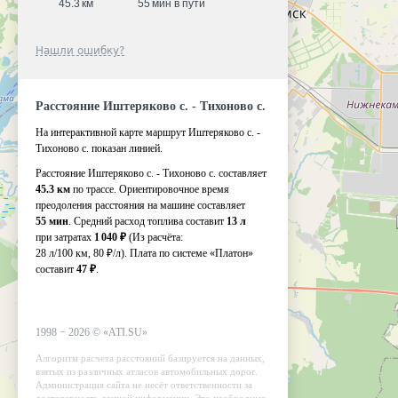
45.3 км
55 мин в пути
Нашли ошибку?
Расстояние Иштеряково с. - Тихоново с.
На интерактивной карте маршрут Иштеряково с. -
Тихоново с. показан линией.
Расстояние Иштеряково с. - Тихоново с. составляет
45.3 км
по трассе. Ориентировочное время
преодоления расстояния на машине составляет
55 мин
. Средний расход топлива составит
13 л
при затратах
1 040 ₽
(Из расчёта:
28 л/100 км, 80 ₽/л)
. Плата по системе «Платон»
составит
47 ₽
.
1998 −
2026
©
«ATI.SU»
Алгоритм расчета расстояний базируется на данных,
взятых из различных атласов автомобильных дорог.
Администрация сайта не несёт ответственности за