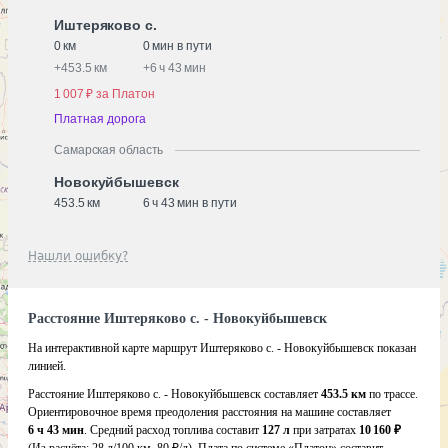
Иштеряково с.
0 км
0 мин в пути
+
453.5 км
+
6 ч 43 мин
1 007 ₽ за Платон
Платная дорога
Самарская область
Новокуйбышевск
453.5 км
6 ч 43 мин в пути
Нашли ошибку?
Расстояние Иштеряково с. - Новокуйбышевск
На интерактивной карте маршрут Иштеряково с. - Новокуйбышевск показан
линией.
Расстояние Иштеряково с. - Новокуйбышевск составляет
453.5 км
по трассе.
Ориентировочное время преодоления расстояния на машине составляет
6 ч 43 мин
. Средний расход топлива составит
127 л
при затратах
10 160 ₽