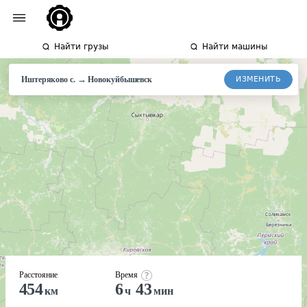
Найти грузы
Найти машины
→
ИЗМЕНИТЬ
Иштеряково с.
Новокуйбышевск
Расстояние
Время
454
6
43
км
ч
мин