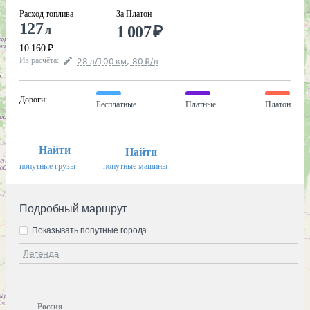
Расход топлива
За Платон
127
1 007
₽
л
10 160
₽
Из расчёта
:
28
л
/100
км
,
80
₽
/
л
Дороги
:
Бесплатные
Платные
Платон
Найти
Найти
попутные грузы
попутные машины
Подробный маршрут
Показывать попутные города
Легенда
Россия