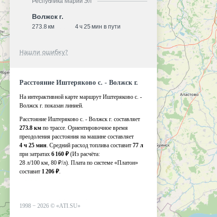
Республика Марий Эл
Волжск г.
273.8 км
4 ч 25 мин в пути
Нашли ошибку?
Расстояние Иштеряково с. - Волжск г.
На интерактивной карте маршрут Иштеряково с. -
Волжск г. показан линией.
Расстояние Иштеряково с. - Волжск г. составляет
273.8 км
по трассе. Ориентировочное время
преодоления расстояния на машине составляет
4 ч 25 мин
. Средний расход топлива составит
77 л
при затратах
6 160 ₽
(Из расчёта:
28 л/100 км, 80 ₽/л)
. Плата по системе «Платон»
составит
1 206 ₽
.
1998 −
2026
©
«ATI.SU»