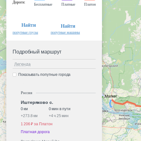
Дороги
:
Бесплатные
Платные
Платон
Найти
Найти
попутные грузы
попутные машины
Подробный маршрут
Легенда
Показывать попутные города
Россия
Иштеряково с.
0 км
0 мин в пути
+
273.8 км
+
4 ч 25 мин
1 206 ₽ за Платон
Платная дорога