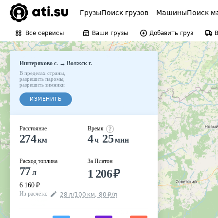
Грузы
Поиск грузов
Машины
Поиск м
Все сервисы
Ваши грузы
Добавить груз
→
Иштеряково с.
Волжск г.
В пределах страны
,
разрешить паромы
,
разрешить зимники
ИЗМЕНИТЬ
Расстояние
Время
274
4
25
км
ч
мин
Расход топлива
За Платон
77
1 206
₽
л
6 160
₽
Из расчёта
:
28
л
/100
км
,
80
₽
/
л