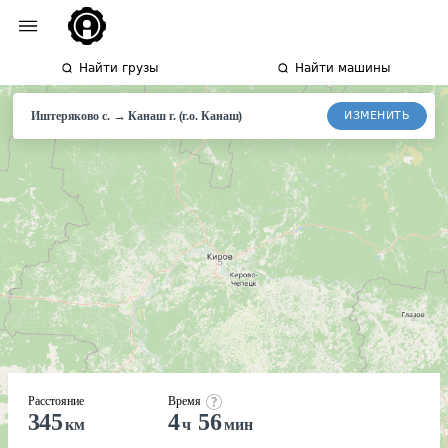
Найти грузы
Найти машины
→
ИЗМЕНИТЬ
Иштеряково с.
Канаш
г. (г.о. Канаш)
Расстояние
Время
345
4
56
км
ч
мин