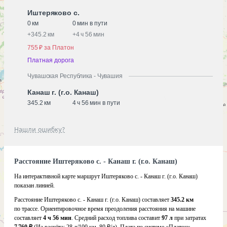
Иштеряково с.
0 км
0 мин в пути
+
345.2 км
+
4 ч 56 мин
755 ₽ за Платон
Платная дорога
Чувашская Республика - Чувашия
Канаш г. (г.о. Канаш)
345.2 км
4 ч 56 мин в пути
Нашли ошибку?
Расстояние Иштеряково с. - Канаш г. (г.о. Канаш)
На интерактивной карте маршрут Иштеряково с. - Канаш г. (г.о. Канаш)
показан линией.
Расстояние Иштеряково с. - Канаш г. (г.о. Канаш) составляет
345.2 км
по трассе. Ориентировочное время преодоления расстояния на машине
составляет
4 ч 56 мин
. Средний расход топлива составит
97 л
при затратах