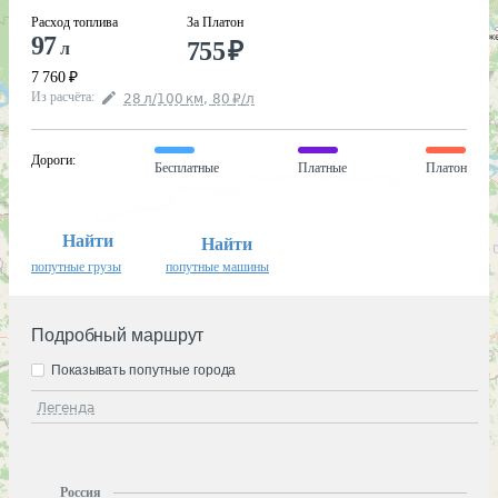
Расход топлива
За Платон
97
755
₽
л
7 760
₽
Из расчёта
:
28
л
/100
км
,
80
₽
/
л
Дороги
:
Бесплатные
Платные
Платон
Найти
Найти
попутные грузы
попутные машины
Подробный маршрут
Показывать попутные города
Легенда
Россия