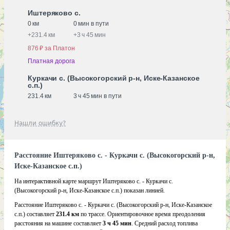
Иштеряково с.
0 км
0 мин в пути
+
231.4 км
+
3 ч 45 мин
876 ₽ за Платон
Платная дорога
Куркачи с. (Высокогорский р-н, Иске-Казанское
с.п.)
231.4 км
3 ч 45 мин в пути
Нашли ошибку?
Расстояние Иштеряково с. - Куркачи с. (Высокогорский р-н,
Иске-Казанское с.п.)
На интерактивной карте маршрут Иштеряково с. - Куркачи с.
(Высокогорский р-н, Иске-Казанское с.п.) показан линией.
Расстояние Иштеряково с. - Куркачи с. (Высокогорский р-н, Иске-Казанское
с.п.) составляет
231.4 км
по трассе. Ориентировочное время преодоления
расстояния на машине составляет
3 ч 45 мин
. Средний расход топлива