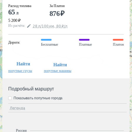
Расход топлива
За Платон
65
876
₽
л
5 200
₽
Из расчёта
:
28
л
/100
км
,
80
₽
/
л
Дороги
:
Бесплатные
Платные
Платон
Найти
Найти
попутные грузы
попутные машины
Подробный маршрут
Показывать попутные города
Легенда
Россия