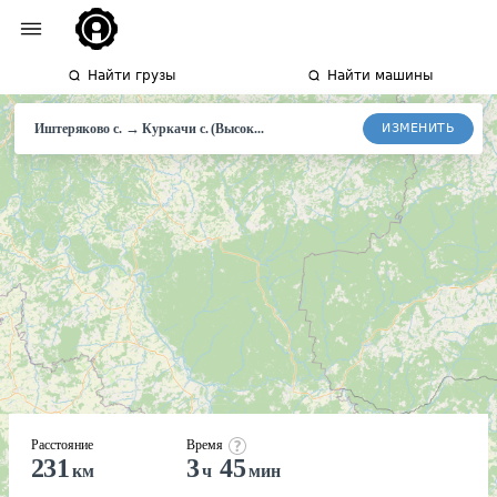
Найти грузы
Найти машины
→
ИЗМЕНИТЬ
Иштеряково с.
Куркачи
с. (Высок...
Расстояние
Время
231
3
45
км
ч
мин