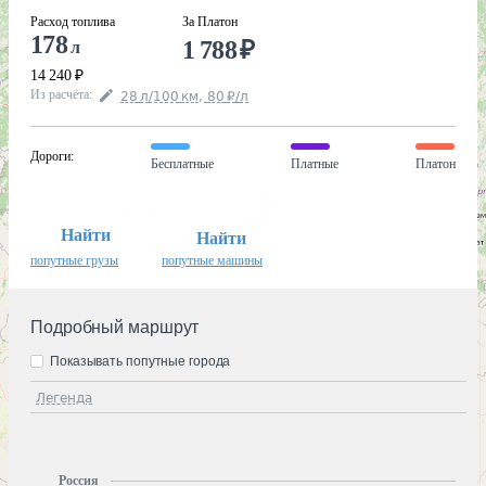
Расход топлива
За Платон
178
1 788
₽
л
14 240
₽
Из расчёта
:
28
л
/100
км
,
80
₽
/
л
Дороги
:
Бесплатные
Платные
Платон
Найти
Найти
попутные грузы
попутные машины
Подробный маршрут
Показывать попутные города
Легенда
Россия