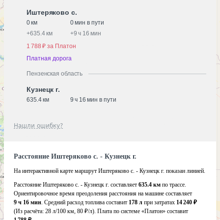
Иштеряково с.
0 км
0 мин в пути
+
635.4 км
+
9 ч 16 мин
1 788 ₽ за Платон
Платная дорога
Пензенская область
Кузнецк г.
635.4 км
9 ч 16 мин в пути
Нашли ошибку?
Расстояние Иштеряково с. - Кузнецк г.
На интерактивной карте маршрут Иштеряково с. - Кузнецк г. показан линией.
Расстояние Иштеряково с. - Кузнецк г. составляет
635.4 км
по трассе.
Ориентировочное время преодоления расстояния на машине составляет
9 ч 16 мин
. Средний расход топлива составит
178 л
при затратах
14 240 ₽
(Из расчёта:
28 л/100 км, 80 ₽/л)
. Плата по системе «Платон» составит