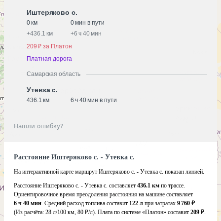
Иштеряково с.
0 км
0 мин в пути
+
436.1 км
+
6 ч 40 мин
209 ₽ за Платон
Платная дорога
Самарская область
Утевка с.
436.1 км
6 ч 40 мин в пути
Нашли ошибку?
Расстояние Иштеряково с. - Утевка с.
На интерактивной карте маршрут Иштеряково с. - Утевка с. показан линией.
Расстояние Иштеряково с. - Утевка с. составляет
436.1 км
по трассе.
Ориентировочное время преодоления расстояния на машине составляет
6 ч 40 мин
. Средний расход топлива составит
122 л
при затратах
9 760 ₽
(Из расчёта:
28 л/100 км, 80 ₽/л)
. Плата по системе «Платон» составит
209 ₽
.