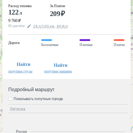
Расход топлива
За Платон
122
209
₽
л
9 760
₽
Из расчёта
:
28
л
/100
км
,
80
₽
/
л
Дороги
:
Бесплатные
Платные
Платон
Найти
Найти
попутные грузы
попутные машины
Подробный маршрут
Показывать попутные города
Легенда
Россия