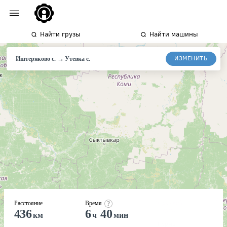
Найти грузы
Найти машины
→
ИЗМЕНИТЬ
Иштеряково с.
Утевка
с.
Расстояние
Время
436
6
40
км
ч
мин