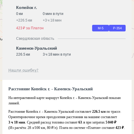
Копейск г.
0 км
0 мин в пути
+
226.5 км
+
3 ч 18 мин
423 ₽ за Платон
М-5
Р-354
Свердловская область
Каменск-Уральский
226.5 км
3 ч 18 мин в пути
Нашли ошибку?
Расстояние Копейск г. - Каменск-Уральский
На интерактивной карте маршрут Копейск г. - Каменск-Уральский показан
линией.
Расстояние Копейск г. - Каменск-Уральский составляет
226.5 км
по трассе.
Ориентировочное время преодоления расстояния на машине составляет
3 ч 18 мин
. Средний расход топлива составит
63 л
при затратах
5 040 ₽
(Из расчёта:
28 л/100 км, 80 ₽/л)
. Плата по системе «Платон» составит
423 ₽
.