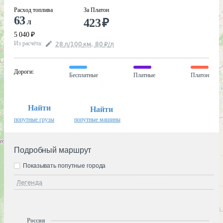
Расход топлива
За Платон
63
423
₽
л
5 040
₽
Из расчёта
:
28
л
/100
км
,
80
₽
/
л
Дороги
:
Бесплатные
Платные
Платон
Найти
Найти
попутные грузы
попутные машины
Подробный маршрут
Показывать попутные города
Легенда
Россия