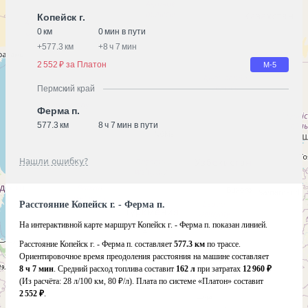
Копейск г.
0 км
0 мин в пути
+
577.3 км
+
8 ч 7 мин
2 552 ₽ за Платон
М-5
Пермский край
Ферма п.
577.3 км
8 ч 7 мин в пути
Нашли ошибку?
Расстояние Копейск г. - Ферма п.
На интерактивной карте маршрут Копейск г. - Ферма п. показан линией.
Расстояние Копейск г. - Ферма п. составляет
577.3 км
по трассе.
Ориентировочное время преодоления расстояния на машине составляет
8 ч 7 мин
. Средний расход топлива составит
162 л
при затратах
12 960 ₽
(Из расчёта:
28 л/100 км, 80 ₽/л)
. Плата по системе «Платон» составит
2 552 ₽
.