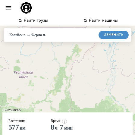
Найти грузы
Найти машины
→
ИЗМЕНИТЬ
Копейск г.
Ферма
п.
Расстояние
Время
577
8
7
км
ч
мин