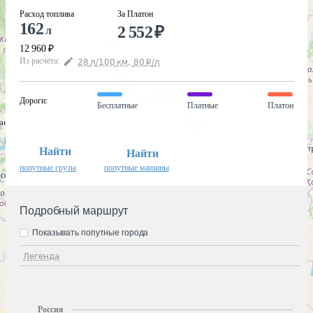
Расход топлива
За Платон
162
2 552
₽
л
12 960
₽
Из расчёта
:
28
л
/100
км
,
80
₽
/
л
Дороги
:
Бесплатные
Платные
Платон
Найти
Найти
попутные грузы
попутные машины
Подробный маршрут
Показывать попутные города
Легенда
Россия