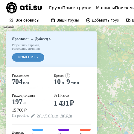
Грузы
Поиск грузов
Машины
Поиск м
Все сервисы
Ваши грузы
Добавить груз
→
Ярославль
Дубовец с.
Разрешить паромы
,
разрешить зимники
ИЗМЕНИТЬ
Расстояние
Время
704
10
9
км
ч
мин
Расход топлива
За Платон
197
1 431
₽
л
15 760
₽
Из расчёта
:
28
л
/100
км
,
80
₽
/
л
Дороги
: