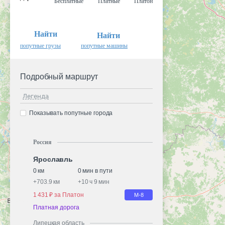
Бесплатные
Платные
Платон
Найти
Найти
попутные грузы
попутные машины
Подробный маршрут
Легенда
Показывать попутные города
Россия
Ярославль
0 км
0 мин в пути
+
703.9 км
+
10 ч 9 мин
1 431 ₽ за Платон
М-8
Платная дорога
Липецкая область