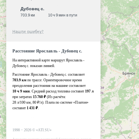
Дубовец с.
703.9 км
10 ч 9 мин в пути
Нашли ошибку?
Расстояние Ярославль - Дубовец с.
На интерактивной карте маршрут Ярославль -
Дубовец с. показан линией.
Расстояние Ярославль - Дубовец с. составляет
703.9 км
по трассе. Ориентировочное время
преодоления расстояния на машине составляет
10 ч 9 мин
. Средний расход топлива составит
197 л
при затратах
15 760 ₽
(Из расчёта:
28 л/100 км, 80 ₽/л)
. Плата по системе «Платон»
составит
1 431 ₽
.
1998 −
2026
©
«ATI.SU»