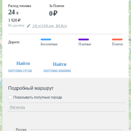
Расход топлива
За Платон
24
0
₽
л
1 920
₽
Из расчёта
:
28
л
/100
км
,
80
₽
/
л
Дороги
:
Бесплатные
Платные
Платон
Найти
Найти
попутные грузы
попутные машины
Подробный маршрут
Показывать попутные города
Легенда
Россия