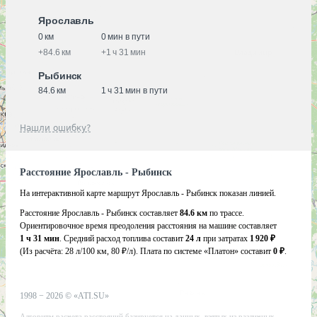
Ярославль
0 км
0 мин в пути
+
84.6 км
+
1 ч 31 мин
Рыбинск
84.6 км
1 ч 31 мин в пути
Нашли ошибку?
Расстояние Ярославль - Рыбинск
На интерактивной карте маршрут Ярославль - Рыбинск показан линией.
Расстояние Ярославль - Рыбинск составляет
84.6 км
по трассе.
Ориентировочное время преодоления расстояния на машине составляет
1 ч 31 мин
. Средний расход топлива составит
24 л
при затратах
1 920 ₽
(Из расчёта:
28 л/100 км, 80 ₽/л)
. Плата по системе «Платон» составит
0 ₽
.
1998 −
2026
©
«ATI.SU»
Алгоритм расчета расстояний базируется на данных, взятых из различных