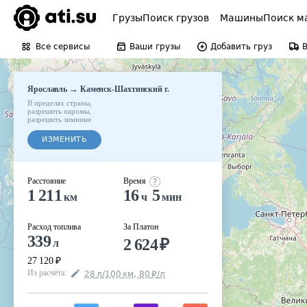
Грузы
Поиск грузов
Машины
Поиск м
Все сервисы
Ваши грузы
Добавить груз
→
Ярославль
Каменск-Шахтинский г.
В пределах страны
,
разрешить паромы
,
разрешить зимники
ИЗМЕНИТЬ
Расстояние
Время
1 211
16
5
км
ч
мин
Расход топлива
За Платон
339
2 624
₽
л
27 120
₽
Из расчёта
:
28
л
/100
км
,
80
₽
/
л