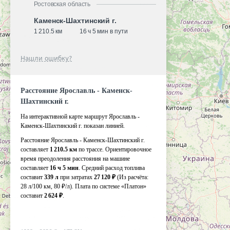
Ростовская область
Каменск-Шахтинский г.
1 210.5 км
16 ч 5 мин в пути
Нашли ошибку?
Расстояние Ярославль - Каменск-
Шахтинский г.
На интерактивной карте маршрут Ярославль -
Каменск-Шахтинский г. показан линией.
Расстояние Ярославль - Каменск-Шахтинский г.
составляет
1 210.5 км
по трассе. Ориентировочное
время преодоления расстояния на машине
составляет
16 ч 5 мин
. Средний расход топлива
составит
339 л
при затратах
27 120 ₽
(Из расчёта:
28 л/100 км, 80 ₽/л)
. Плата по системе «Платон»
составит
2 624 ₽
.