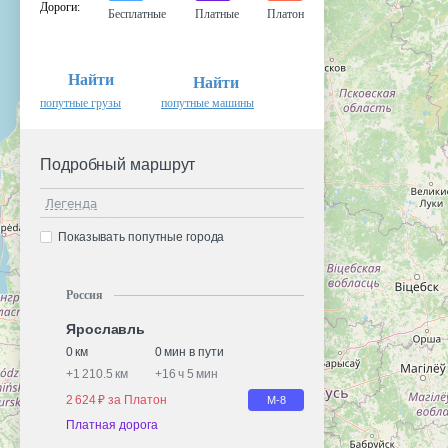
Дороги
:
Бесплатные
Платные
Платон
Найти
Найти
попутные грузы
попутные машины
Подробный маршрут
Легенда
Показывать попутные города
Россия
Ярославль
0 км
0 мин в пути
+
1 210.5 км
+
16 ч 5 мин
2 624 ₽ за Платон
М-8
Платная дорога