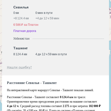
Севилья
0 км
0 мин в пути
+
8 124.4 км
+
4 дн 12 ч 59 мин
6 586 ₽ за Платон
Платная дорога
Узбекистан
Ташкент
8 124.4 км
4 дн 12 ч 59 мин в пути
Нашли ошибку?
Расстояние Севилья - Ташкент
На интерактивной карте маршрут Севилья - Ташкент показан линией.
Расстояние Севилья - Ташкент составляет
8 124.4 км
по трассе.
Ориентировочное время преодоления расстояния на машине составляет
4 дн 12 ч
. Средний расход топлива составит
2 275 л
при затратах
182 000 ₽
(Из расчёта:
28 л/100 км, 80 ₽/л)
. Плата по системе «Платон» составит