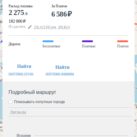
Расход топлива
За Платон
2 275
6 586
₽
л
182 000
₽
Из расчёта
:
28
л
/100
км
,
80
₽
/
л
Дороги
:
Бесплатные
Платные
Платон
Найти
Найти
попутные грузы
попутные машины
Подробный маршрут
Показывать попутные города
Легенда
Испания