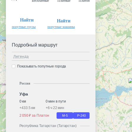
Бесплатные
Платные
Платон
Найти
Найти
попутные грузы
попутные машины
Подробный маршрут
Легенда
Показывать попутные города
Россия
Уфа
0 км
0 мин в пути
+
433.5 км
+
6 ч 22 мин
2 050 ₽ за Платон
М-5
Р-240
Республика Татарстан (Татарстан)