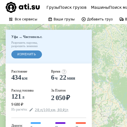
Грузы
Поиск грузов
Машины
Поиск м
Все сервисы
Ваши грузы
Добавить груз
→
Уфа
Чистополь г.
Разрешить паромы
,
разрешить зимники
ИЗМЕНИТЬ
Расстояние
Время
434
6
22
км
ч
мин
Расход топлива
За Платон
121
2 050
₽
л
9 680
₽
Из расчёта
:
28
л
/100
км
,
80
₽
/
л
Дороги
: