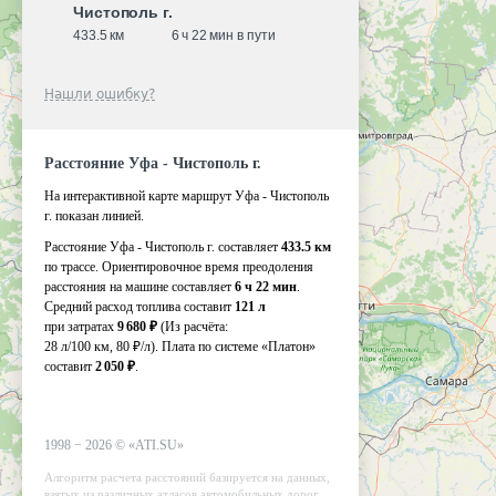
Чистополь г.
433.5 км
6 ч 22 мин в пути
Нашли ошибку?
Расстояние Уфа - Чистополь г.
На интерактивной карте маршрут Уфа - Чистополь
г. показан линией.
Расстояние Уфа - Чистополь г. составляет
433.5 км
по трассе. Ориентировочное время преодоления
расстояния на машине составляет
6 ч 22 мин
.
Средний расход топлива составит
121 л
при затратах
9 680 ₽
(Из расчёта:
28 л/100 км, 80 ₽/л)
. Плата по системе «Платон»
составит
2 050 ₽
.
1998 −
2026
©
«ATI.SU»
Алгоритм расчета расстояний базируется на данных,
взятых из различных атласов автомобильных дорог.