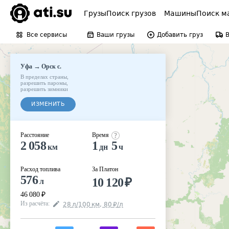
Грузы
Поиск грузов
Машины
Поиск м
Все сервисы
Ваши грузы
Добавить груз
→
Уфа
Орск с.
В пределах страны
,
разрешить паромы
,
разрешить зимники
ИЗМЕНИТЬ
Расстояние
Время
2 058
1
5
км
дн
ч
Расход топлива
За Платон
576
10 120
₽
л
46 080
₽
Из расчёта
:
28
л
/100
км
,
80
₽
/
л