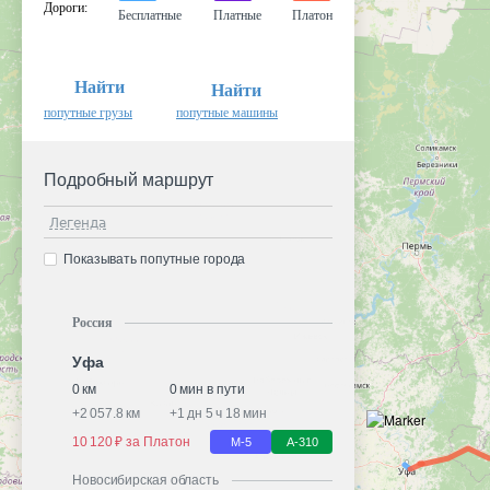
Дороги
:
Бесплатные
Платные
Платон
Найти
Найти
попутные грузы
попутные машины
Подробный маршрут
Легенда
Показывать попутные города
Россия
Уфа
0 км
0 мин в пути
+
2 057.8 км
+
1 дн 5 ч 18 мин
10 120 ₽ за Платон
М-5
А-310
Новосибирская область