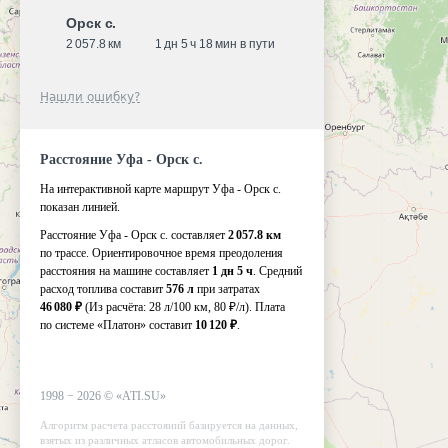
Орск с.
2 057.8 км
1 дн 5 ч 18 мин в пути
Нашли ошибку?
Расстояние Уфа - Орск с.
На интерактивной карте маршрут Уфа - Орск с.
показан линией.
Расстояние Уфа - Орск с. составляет
2 057.8 км
по трассе. Ориентировочное время преодоления
расстояния на машине составляет
1 дн 5 ч
. Средний
расход топлива составит
576 л
при затратах
46 080 ₽
(Из расчёта:
28 л/100 км, 80 ₽/л)
. Плата
по системе «Платон» составит
10 120 ₽
.
1998 −
2026
©
«ATI.SU»
Алгоритм расчета расстояний базируется на данных,
взятых из различных атласов автомобильных дорог.