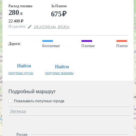
Расход топлива
За Платон
280
675
₽
л
22 400
₽
Из расчёта
:
28
л
/100
км
,
80
₽
/
л
Дороги
:
Бесплатные
Платные
Платон
Найти
Найти
попутные грузы
попутные машины
Подробный маршрут
Показывать попутные города
Легенда
Россия