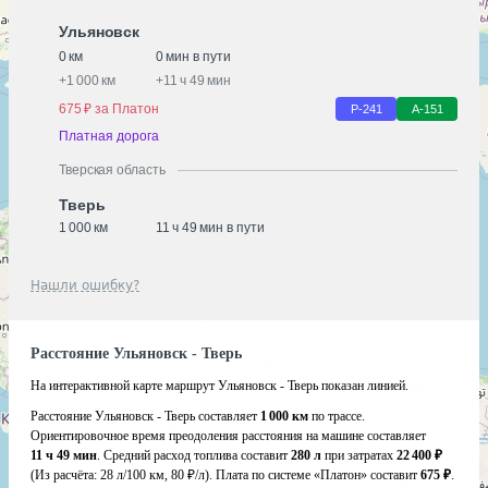
Ульяновск
0 км
0 мин в пути
+
1 000 км
+
11 ч 49 мин
675 ₽ за Платон
Р-241
А-151
Платная дорога
Тверская область
Тверь
1 000 км
11 ч 49 мин в пути
Нашли ошибку?
Расстояние Ульяновск - Тверь
На интерактивной карте маршрут Ульяновск - Тверь показан линией.
Расстояние Ульяновск - Тверь составляет
1 000 км
по трассе.
Ориентировочное время преодоления расстояния на машине составляет
11 ч 49 мин
. Средний расход топлива составит
280 л
при затратах
22 400 ₽
(Из расчёта:
28 л/100 км, 80 ₽/л)
. Плата по системе «Платон» составит
675 ₽
.