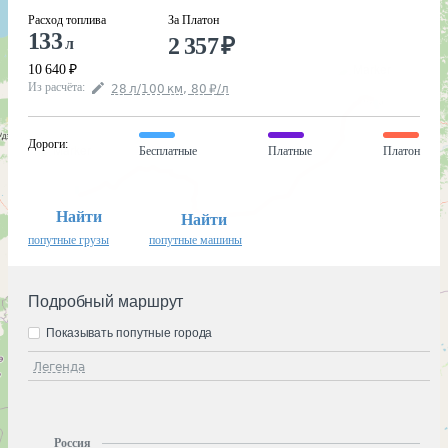
Расход топлива
За Платон
133
2 357
₽
л
10 640
₽
Из расчёта
:
28
л
/100
км
,
80
₽
/
л
Дороги
:
Бесплатные
Платные
Платон
Найти
Найти
попутные грузы
попутные машины
Подробный маршрут
Показывать попутные города
Легенда
Россия