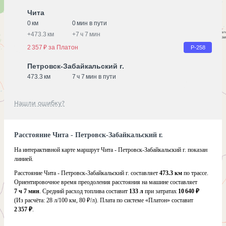
Чита
0 км
0 мин в пути
+
473.3 км
+
7 ч 7 мин
2 357 ₽ за Платон
Р-258
Петровск-Забайкальский г.
473.3 км
7 ч 7 мин в пути
Нашли ошибку?
Расстояние Чита - Петровск-Забайкальский г.
На интерактивной карте маршрут Чита - Петровск-Забайкальский г. показан
линией.
Расстояние Чита - Петровск-Забайкальский г. составляет
473.3 км
по трассе.
Ориентировочное время преодоления расстояния на машине составляет
7 ч 7 мин
. Средний расход топлива составит
133 л
при затратах
10 640 ₽
(Из расчёта:
28 л/100 км, 80 ₽/л)
. Плата по системе «Платон» составит
2 357 ₽
.