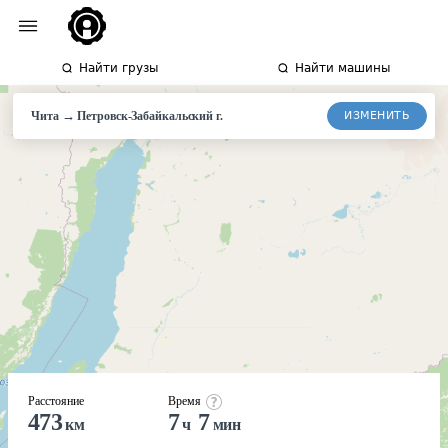
Найти грузы
Найти машины
→
ИЗМЕНИТЬ
Чита
Петровск-Забайкальский
г.
Расстояние
Время
473
7
7
км
ч
мин