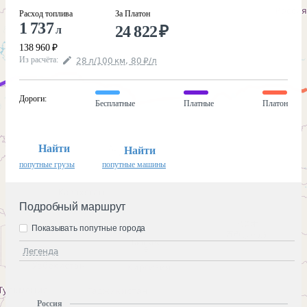
Расход топлива
За Платон
1 737
24 822
₽
л
138 960
₽
Из расчёта
:
28
л
/100
км
,
80
₽
/
л
Дороги
:
Бесплатные
Платные
Платон
Найти
Найти
попутные грузы
попутные машины
Подробный маршрут
Показывать попутные города
Легенда
Россия