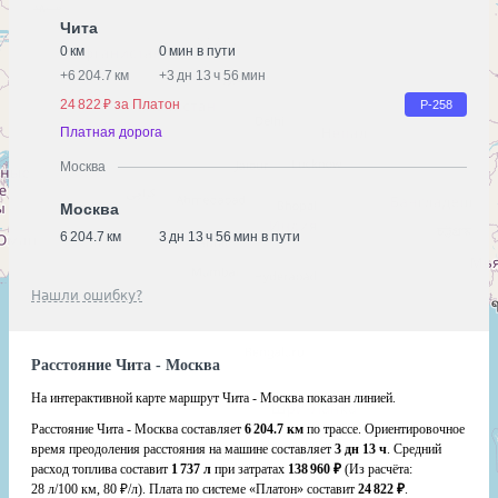
Чита
0 км
0 мин в пути
+
6 204.7 км
+
3 дн 13 ч 56 мин
24 822 ₽ за Платон
Р-258
Платная дорога
Москва
Москва
6 204.7 км
3 дн 13 ч 56 мин в пути
Нашли ошибку?
Расстояние Чита - Москва
На интерактивной карте маршрут Чита - Москва показан линией.
Расстояние Чита - Москва составляет
6 204.7 км
по трассе. Ориентировочное
время преодоления расстояния на машине составляет
3 дн 13 ч
. Средний
расход топлива составит
1 737 л
при затратах
138 960 ₽
(Из расчёта:
28 л/100 км, 80 ₽/л)
. Плата по системе «Платон» составит
24 822 ₽
.