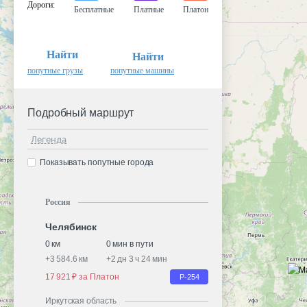
Дороги
:
Бесплатные
Платные
Платон
Найти
Найти
попутные грузы
попутные машины
Подробный маршрут
Легенда
Показывать попутные города
Россия
Челябинск
0 км
0 мин в пути
+
3 584.6 км
+
2 дн 3 ч 24 мин
17 921 ₽ за Платон
Р-254
Иркутская область