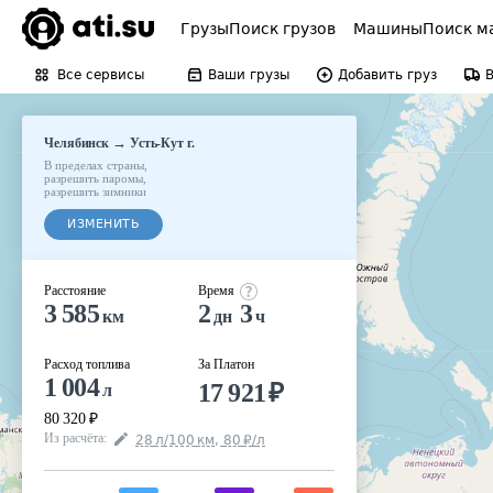
Грузы
Поиск грузов
Машины
Поиск м
Все сервисы
Ваши грузы
Добавить груз
→
Челябинск
Усть-Кут г.
В пределах страны
,
разрешить паромы
,
разрешить зимники
ИЗМЕНИТЬ
Расстояние
Время
3 585
2
3
км
дн
ч
Расход топлива
За Платон
1 004
17 921
₽
л
80 320
₽
Из расчёта
:
28
л
/100
км
,
80
₽
/
л