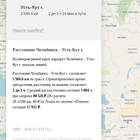
Усть-Кут г.
3 584.6 км
2 дн 3 ч 24 мин в пути
Нашли ошибку?
Расстояние Челябинск - Усть-Кут г.
На интерактивной карте маршрут Челябинск - Усть-
Кут г. показан линией.
Расстояние Челябинск - Усть-Кут г. составляет
3 584.6 км
по трассе. Ориентировочное время
преодоления расстояния на машине составляет
2 дн 3 ч
. Средний расход топлива составит
1 004 л
при затратах
80 320 ₽
(Из расчёта:
28 л/100 км, 80 ₽/л)
. Плата по системе «Платон»
составит
17 921 ₽
.
1998 −
2026
©
«ATI.SU»
Алгоритм расчета расстояний базируется на данных,