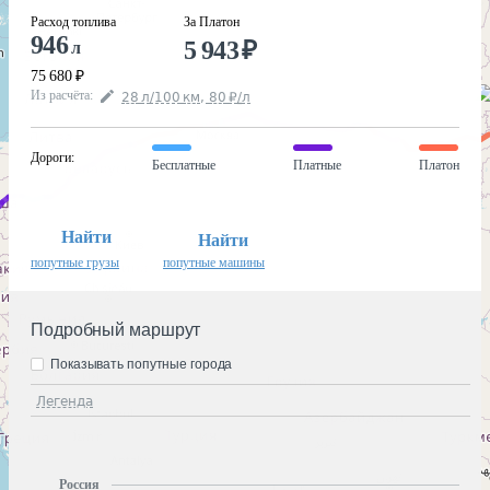
Расход топлива
За Платон
946
5 943
₽
л
75 680
₽
Из расчёта
:
28
л
/100
км
,
80
₽
/
л
Дороги
:
Бесплатные
Платные
Платон
Найти
Найти
попутные грузы
попутные машины
Подробный маршрут
Показывать попутные города
Легенда
Россия