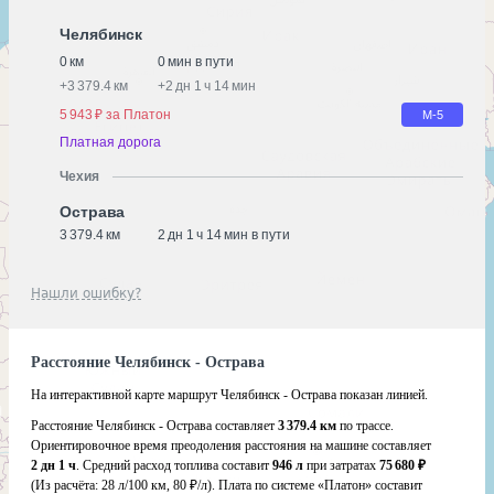
Челябинск
0 км
0 мин в пути
+
3 379.4 км
+
2 дн 1 ч 14 мин
5 943 ₽ за Платон
М-5
Платная дорога
Чехия
Острава
3 379.4 км
2 дн 1 ч 14 мин в пути
Нашли ошибку?
Расстояние Челябинск - Острава
На интерактивной карте маршрут Челябинск - Острава показан линией.
Расстояние Челябинск - Острава составляет
3 379.4 км
по трассе.
Ориентировочное время преодоления расстояния на машине составляет
2 дн 1 ч
. Средний расход топлива составит
946 л
при затратах
75 680 ₽
(Из расчёта:
28 л/100 км, 80 ₽/л)
. Плата по системе «Платон» составит