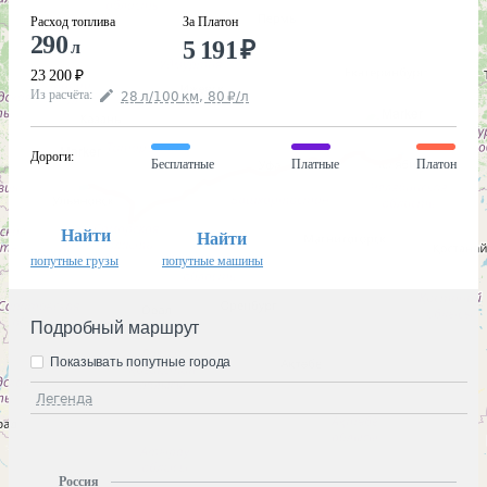
Расход топлива
За Платон
290
5 191
₽
л
23 200
₽
Из расчёта
:
28
л
/100
км
,
80
₽
/
л
Дороги
:
Бесплатные
Платные
Платон
Найти
Найти
попутные грузы
попутные машины
Подробный маршрут
Показывать попутные города
Легенда
Россия