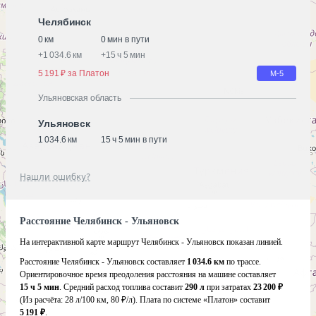
Челябинск
0 км
0 мин в пути
+
1 034.6 км
+
15 ч 5 мин
5 191 ₽ за Платон
М-5
Ульяновская область
Ульяновск
1 034.6 км
15 ч 5 мин в пути
Нашли ошибку?
Расстояние Челябинск - Ульяновск
На интерактивной карте маршрут Челябинск - Ульяновск показан линией.
Расстояние Челябинск - Ульяновск составляет
1 034.6 км
по трассе.
Ориентировочное время преодоления расстояния на машине составляет
15 ч 5 мин
. Средний расход топлива составит
290 л
при затратах
23 200 ₽
(Из расчёта:
28 л/100 км, 80 ₽/л)
. Плата по системе «Платон» составит
5 191 ₽
.