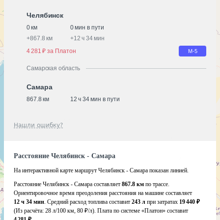
Челябинск
0 км
0 мин в пути
+
867.8 км
+
12 ч 34 мин
4 281 ₽ за Платон
М-5
Самарская область
Самара
867.8 км
12 ч 34 мин в пути
Нашли ошибку?
Расстояние Челябинск - Самара
На интерактивной карте маршрут Челябинск - Самара показан линией.
Расстояние Челябинск - Самара составляет
867.8 км
по трассе.
Ориентировочное время преодоления расстояния на машине составляет
12 ч 34 мин
. Средний расход топлива составит
243 л
при затратах
19 440 ₽
(Из расчёта:
28 л/100 км, 80 ₽/л)
. Плата по системе «Платон» составит
4 281 ₽
.