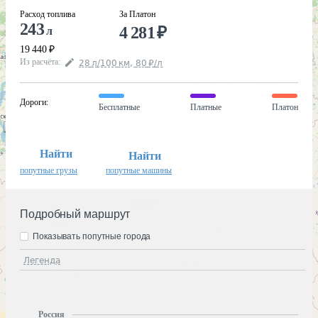
Расход топлива
За Платон
243
4 281
₽
л
19 440
₽
Из расчёта
:
28
л
/100
км
,
80
₽
/
л
Дороги
:
Бесплатные
Платные
Платон
Найти
Найти
попутные грузы
попутные машины
Подробный маршрут
Показывать попутные города
Легенда
Россия