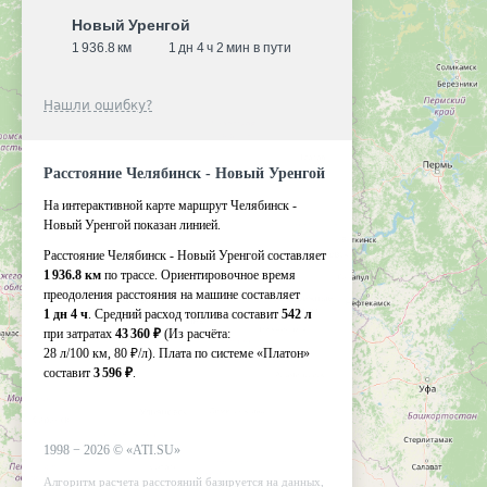
Новый Уренгой
1 936.8 км
1 дн 4 ч 2 мин в пути
Нашли ошибку?
Расстояние Челябинск - Новый Уренгой
На интерактивной карте маршрут Челябинск -
Новый Уренгой показан линией.
Расстояние Челябинск - Новый Уренгой составляет
1 936.8 км
по трассе. Ориентировочное время
преодоления расстояния на машине составляет
1 дн 4 ч
. Средний расход топлива составит
542 л
при затратах
43 360 ₽
(Из расчёта:
28 л/100 км, 80 ₽/л)
. Плата по системе «Платон»
составит
3 596 ₽
.
1998 −
2026
©
«ATI.SU»
Алгоритм расчета расстояний базируется на данных,