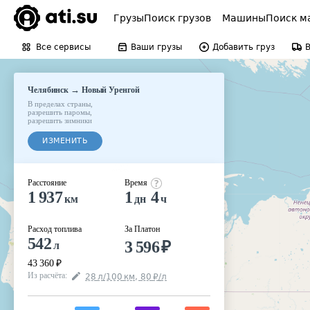
Грузы
Поиск грузов
Машины
Поиск м
Все сервисы
Ваши грузы
Добавить груз
→
Челябинск
Новый Уренгой
В пределах страны
,
разрешить паромы
,
разрешить зимники
ИЗМЕНИТЬ
Расстояние
Время
1 937
1
4
км
дн
ч
Расход топлива
За Платон
542
3 596
₽
л
43 360
₽
Из расчёта
:
28
л
/100
км
,
80
₽
/
л