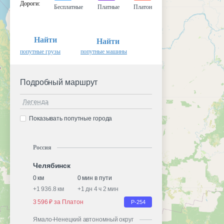
Дороги
:
Бесплатные
Платные
Платон
Найти
Найти
попутные грузы
попутные машины
Подробный маршрут
Легенда
Показывать попутные города
Россия
Челябинск
0 км
0 мин в пути
+
1 936.8 км
+
1 дн 4 ч 2 мин
3 596 ₽ за Платон
Р-254
Ямало-Ненецкий автономный округ