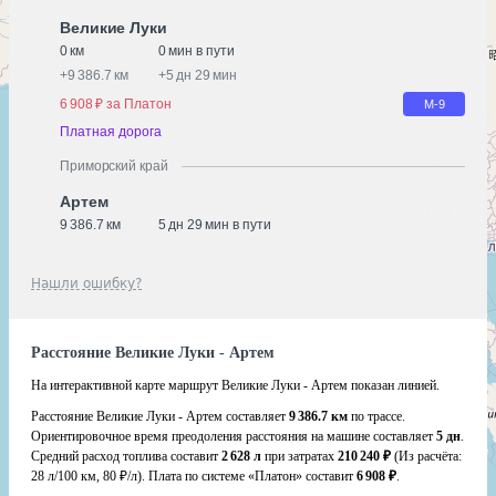
Великие Луки
0 км
0 мин в пути
+
9 386.7 км
+
5 дн 29 мин
6 908 ₽ за Платон
М-9
Платная дорога
Приморский край
Артем
9 386.7 км
5 дн 29 мин в пути
Нашли ошибку?
Расстояние Великие Луки - Артем
На интерактивной карте маршрут Великие Луки - Артем показан линией.
Расстояние Великие Луки - Артем составляет
9 386.7 км
по трассе.
Ориентировочное время преодоления расстояния на машине составляет
5 дн
.
Средний расход топлива составит
2 628 л
при затратах
210 240 ₽
(Из расчёта:
28 л/100 км, 80 ₽/л)
. Плата по системе «Платон» составит
6 908 ₽
.