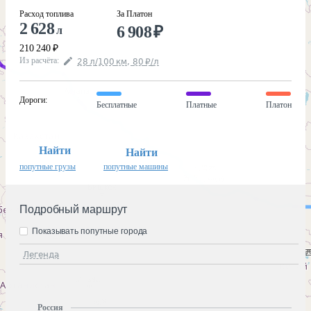
Расход топлива
За Платон
2 628
6 908
₽
л
210 240
₽
Из расчёта
:
28
л
/100
км
,
80
₽
/
л
Дороги
:
Бесплатные
Платные
Платон
Найти
Найти
попутные грузы
попутные машины
Подробный маршрут
Показывать попутные города
Легенда
Россия