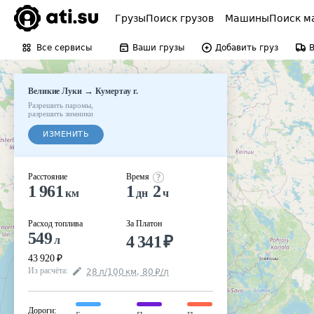
Грузы
Поиск грузов
Машины
Поиск м
Все сервисы
Ваши грузы
Добавить груз
→
Великие Луки
Кумертау г.
Разрешить паромы
,
разрешить зимники
ИЗМЕНИТЬ
Расстояние
Время
1 961
1
2
км
дн
ч
Расход топлива
За Платон
549
4 341
₽
л
43 920
₽
Из расчёта
:
28
л
/100
км
,
80
₽
/
л
Дороги
: