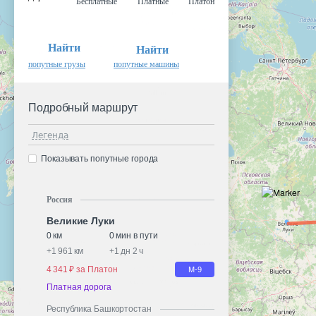
Бесплатные
Платные
Платон
Найти
Найти
попутные грузы
попутные машины
Подробный маршрут
Легенда
Показывать попутные города
Россия
Великие Луки
0 км
0 мин в пути
+
1 961 км
+
1 дн 2 ч
4 341 ₽ за Платон
М-9
Платная дорога
Республика Башкортостан