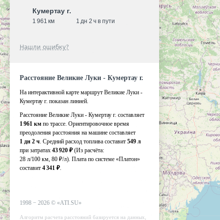
Кумертау г.
1 961 км
1 дн 2 ч в пути
Нашли ошибку?
Расстояние Великие Луки - Кумертау г.
На интерактивной карте маршрут Великие Луки -
Кумертау г. показан линией.
Расстояние Великие Луки - Кумертау г. составляет
1 961 км
по трассе. Ориентировочное время
преодоления расстояния на машине составляет
1 дн 2 ч
. Средний расход топлива составит
549 л
при затратах
43 920 ₽
(Из расчёта:
28 л/100 км, 80 ₽/л)
. Плата по системе «Платон»
составит
4 341 ₽
.
1998 −
2026
©
«ATI.SU»
Алгоритм расчета расстояний базируется на данных,