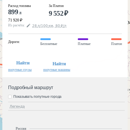
Расход топлива
За Платон
899
9 552
₽
л
71 920
₽
Из расчёта
:
28
л
/100
км
,
80
₽
/
л
Дороги
:
Бесплатные
Платные
Платон
Найти
Найти
попутные грузы
попутные машины
Подробный маршрут
Показывать попутные города
Легенда
Россия