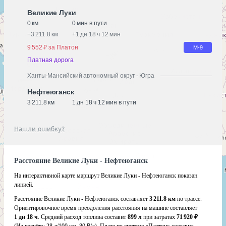
Великие Луки
0 км
0 мин в пути
+
3 211.8 км
+
1 дн 18 ч 12 мин
9 552 ₽ за Платон
М-9
Платная дорога
Ханты-Мансийский автономный округ - Югра
Нефтеюганск
3 211.8 км
1 дн 18 ч 12 мин в пути
Нашли ошибку?
Расстояние Великие Луки - Нефтеюганск
На интерактивной карте маршрут Великие Луки - Нефтеюганск показан
линией.
Расстояние Великие Луки - Нефтеюганск составляет
3 211.8 км
по трассе.
Ориентировочное время преодоления расстояния на машине составляет
1 дн 18 ч
. Средний расход топлива составит
899 л
при затратах
71 920 ₽