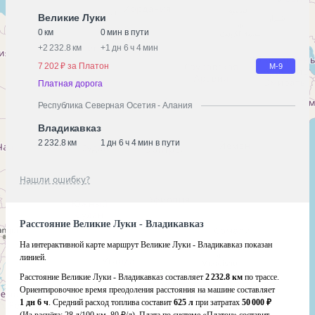
Великие Луки
0 км
0 мин в пути
+
2 232.8 км
+
1 дн 6 ч 4 мин
7 202 ₽ за Платон
М-9
Платная дорога
Республика Северная Осетия - Алания
Владикавказ
2 232.8 км
1 дн 6 ч 4 мин в пути
Нашли ошибку?
Расстояние Великие Луки - Владикавказ
На интерактивной карте маршрут Великие Луки - Владикавказ показан
линией.
Расстояние Великие Луки - Владикавказ составляет
2 232.8 км
по трассе.
Ориентировочное время преодоления расстояния на машине составляет
1 дн 6 ч
. Средний расход топлива составит
625 л
при затратах
50 000 ₽