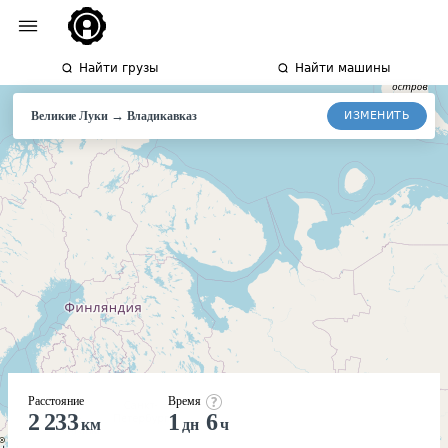
Найти грузы
Найти машины
→
ИЗМЕНИТЬ
Великие Луки
Владикавказ
Расстояние
Время
2 233
1
6
км
дн
ч