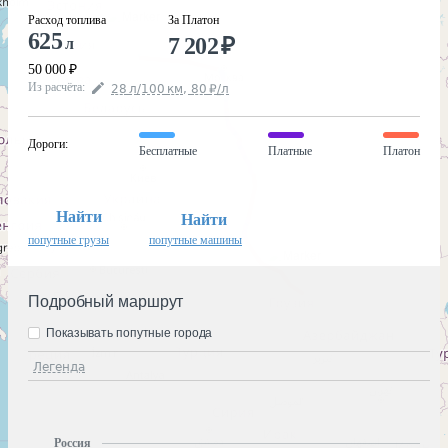
Расход топлива
За Платон
625
7 202
₽
л
50 000
₽
Из расчёта
:
28
л
/100
км
,
80
₽
/
л
Дороги
:
Бесплатные
Платные
Платон
Найти
Найти
попутные грузы
попутные машины
Подробный маршрут
Показывать попутные города
Легенда
Россия