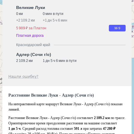
Великие Луки
0 км
0 мин в пути
+
2 109.2 км
+
1 дн 5 ч 6 мин
5 989 ₽ за Платон
М-9
Платная дорога
Краснодарский край
Адлер (Сочи г/о)
2 109.2 км
1 дн 5 ч 6 мин в пути
Нашли ошибку?
Расстояние Великие Луки - Адлер (Сочи г/о)
На интерактивной карте маршрут Великие Луки - Адлер (Сочи г/о) показан
линией.
Расстояние Великие Луки - Адлер (Сочи г/о) составляет
2 109.2 км
по трассе.
Ориентировочное время преодоления расстояния на машине составляет
1 дн 5 ч
. Средний расход топлива составит
591 л
при затратах
47 280 ₽