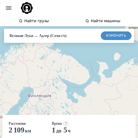
Найти грузы
Найти машины
→
ИЗМЕНИТЬ
Великие Луки
Адлер
(Сочи г/о)
Расстояние
Время
2 109
1
5
км
дн
ч