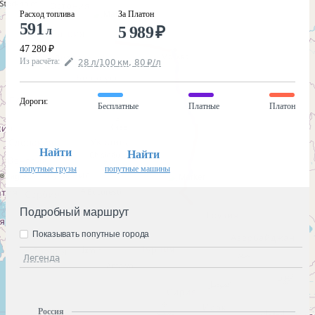
Расход топлива
За Платон
591
5 989
₽
л
47 280
₽
Из расчёта
:
28
л
/100
км
,
80
₽
/
л
Дороги
:
Бесплатные
Платные
Платон
Найти
Найти
попутные грузы
попутные машины
Подробный маршрут
Показывать попутные города
Легенда
Россия