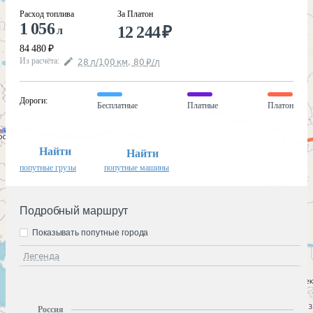
Расход топлива
За Платон
1 056
12 244
₽
л
84 480
₽
Из расчёта
:
28
л
/100
км
,
80
₽
/
л
Дороги
:
Бесплатные
Платные
Платон
Найти
Найти
попутные грузы
попутные машины
Подробный маршрут
Показывать попутные города
Легенда
Россия