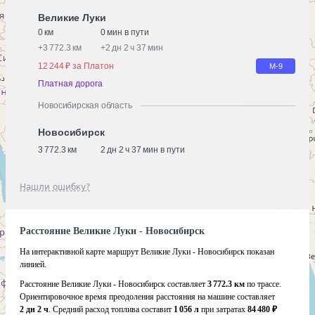
Великие Луки
0 км
0 мин в пути
+
3 772.3 км
+
2 дн 2 ч 37 мин
12 244 ₽ за Платон
М-9
Платная дорога
Новосибирская область
Новосибирск
3 772.3 км
2 дн 2 ч 37 мин в пути
Нашли ошибку?
Расстояние Великие Луки - Новосибирск
На интерактивной карте маршрут Великие Луки - Новосибирск показан
линией.
Расстояние Великие Луки - Новосибирск составляет
3 772.3 км
по трассе.
Ориентировочное время преодоления расстояния на машине составляет
2 дн 2 ч
. Средний расход топлива составит
1 056 л
при затратах
84 480 ₽