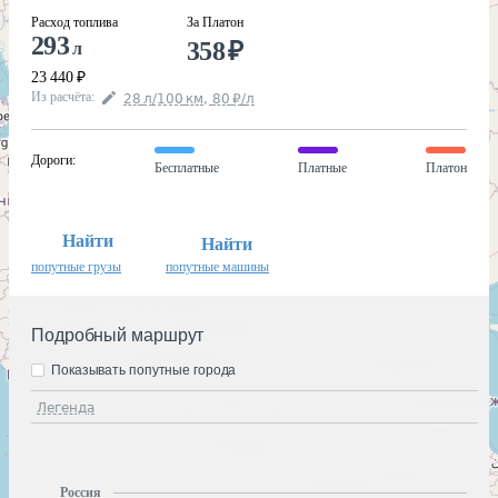
Расход топлива
За Платон
293
358
₽
л
23 440
₽
Из расчёта
:
28
л
/100
км
,
80
₽
/
л
Дороги
:
Бесплатные
Платные
Платон
Найти
Найти
попутные грузы
попутные машины
Подробный маршрут
Показывать попутные города
Легенда
Россия