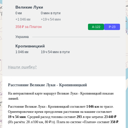
Великие Луки
0 км
0 мин в пути
+
1 046 км
+
19 ч 54 мин
358 ₽ за Платон
А-122
Р-23
Украина
Кропивницкий
1 046 км
19 ч 54 мин в пути
Нашли ошибку?
Расстояние Великие Луки - Кропивницкий
На интерактивной карте маршрут Великие Луки - Кропивницкий показан
линией.
Расстояние Великие Луки - Кропивницкий составляет
1 046 км
по трассе.
Ориентировочное время преодоления расстояния на машине составляет
19 ч 54 мин
. Средний расход топлива составит
293 л
при затратах
23 440 ₽
(Из расчёта:
28 л/100 км, 80 ₽/л)
. Плата по системе «Платон» составит
358 ₽
.