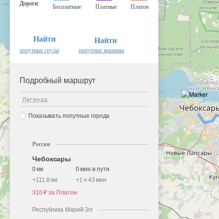
Дороги
:
Бесплатные
Платные
Платон
Найти
Найти
попутные грузы
попутные машины
Подробный маршрут
Легенда
Показывать попутные города
Россия
Чебоксары
0 км
0 мин в пути
+
111.8 км
+
1 ч 43 мин
310 ₽ за Платон
Республика Марий Эл