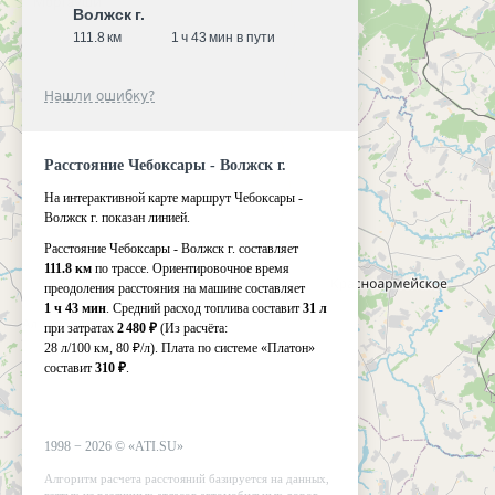
Волжск г.
111.8 км
1 ч 43 мин в пути
Нашли ошибку?
Расстояние Чебоксары - Волжск г.
На интерактивной карте маршрут Чебоксары -
Волжск г. показан линией.
Расстояние Чебоксары - Волжск г. составляет
111.8 км
по трассе. Ориентировочное время
преодоления расстояния на машине составляет
1 ч 43 мин
. Средний расход топлива составит
31 л
при затратах
2 480 ₽
(Из расчёта:
28 л/100 км, 80 ₽/л)
. Плата по системе «Платон»
составит
310 ₽
.
1998 −
2026
©
«ATI.SU»
Алгоритм расчета расстояний базируется на данных,