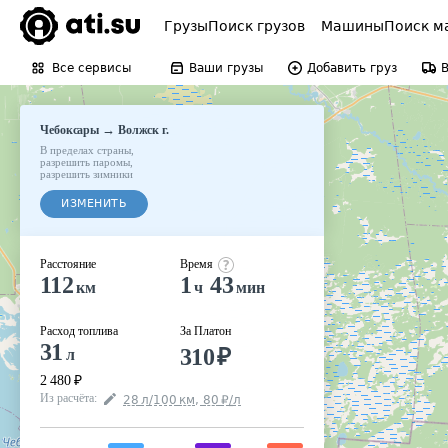
Грузы
Поиск грузов
Машины
Поиск м
Все сервисы
Ваши грузы
Добавить груз
→
Чебоксары
Волжск г.
В пределах страны
,
разрешить паромы
,
разрешить зимники
ИЗМЕНИТЬ
Расстояние
Время
112
1
43
км
ч
мин
Расход топлива
За Платон
31
310
₽
л
2 480
₽
Из расчёта
:
28
л
/100
км
,
80
₽
/
л