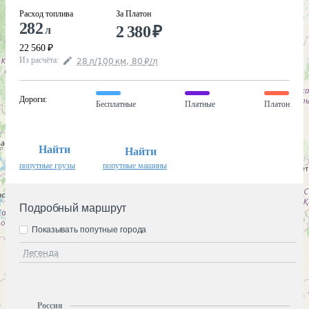
Расход топлива
За Платон
282
2 380
₽
л
22 560
₽
Из расчёта
:
28
л
/100
км
,
80
₽
/
л
Дороги
:
Бесплатные
Платные
Платон
Найти
Найти
попутные грузы
попутные машины
Подробный маршрут
Показывать попутные города
Легенда
Россия