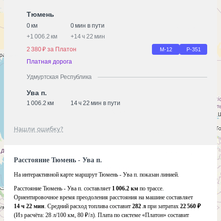
Тюмень
0 км
0 мин в пути
+
1 006.2 км
+
14 ч 22 мин
2 380 ₽ за Платон
М-12
Р-351
Платная дорога
Удмуртская Республика
Ува п.
1 006.2 км
14 ч 22 мин в пути
Нашли ошибку?
Расстояние Тюмень - Ува п.
На интерактивной карте маршрут Тюмень - Ува п. показан линией.
Расстояние Тюмень - Ува п. составляет
1 006.2 км
по трассе.
Ориентировочное время преодоления расстояния на машине составляет
14 ч 22 мин
. Средний расход топлива составит
282 л
при затратах
22 560 ₽
(Из расчёта:
28 л/100 км, 80 ₽/л)
. Плата по системе «Платон» составит