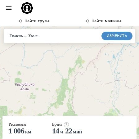
Найти грузы
Найти машины
→
ИЗМЕНИТЬ
Тюмень
Ува п.
Расстояние
Время
1 006
14
22
км
ч
мин