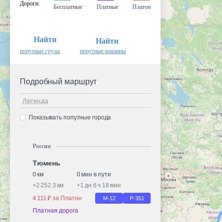
Дороги
:
Бесплатные
Платные
Платон
Найти
Найти
попутные грузы
попутные машины
Подробный маршрут
Легенда
Показывать попутные города
Россия
Тюмень
0 км
0 мин в пути
+
2 252.3 км
+
1 дн 6 ч 18 мин
4 111 ₽ за Платон
М-12
Р-351
Платная дорога