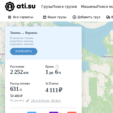
Грузы
Поиск грузов
Машины
Поиск м
Все сервисы
Ваши грузы
Добавить груз
→
Тюмень
Воронеж
В пределах страны
,
разрешить паромы
,
разрешить зимники
ИЗМЕНИТЬ
Расстояние
Время
2 252
1
6
км
дн
ч
Расход топлива
За Платон
631
4 111
₽
л
50 480
₽
Из расчёта
:
28
л
/100
км
,
80
₽
/
л