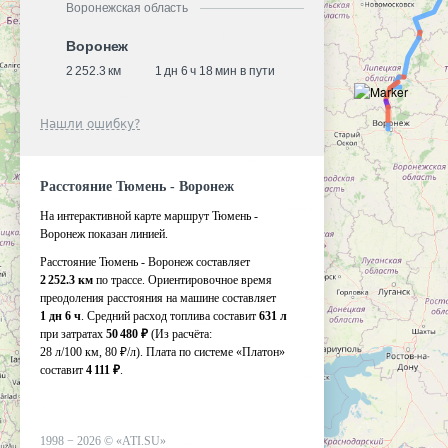
Воронежская область
Воронеж
2 252.3 км
1 дн 6 ч 18 мин в пути
Нашли ошибку?
Расстояние Тюмень - Воронеж
На интерактивной карте маршрут Тюмень -
Воронеж показан линией.
Расстояние Тюмень - Воронеж составляет
2 252.3 км
по трассе. Ориентировочное время
преодоления расстояния на машине составляет
1 дн 6 ч
. Средний расход топлива составит
631 л
при затратах
50 480 ₽
(Из расчёта:
28 л/100 км, 80 ₽/л)
. Плата по системе «Платон»
составит
4 111 ₽
.
1998 −
2026
©
«ATI.SU»