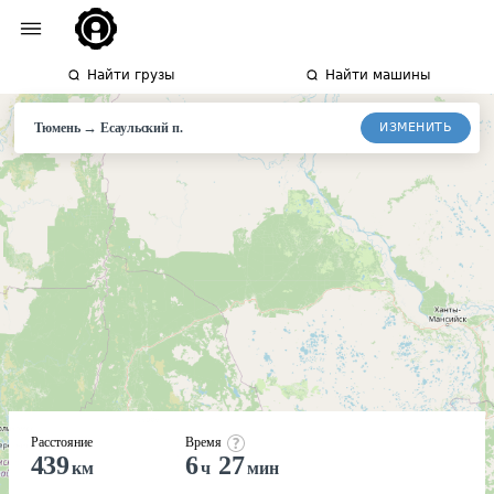
Найти грузы
Найти машины
→
ИЗМЕНИТЬ
Тюмень
Есаульский
п.
Расстояние
Время
439
6
27
км
ч
мин