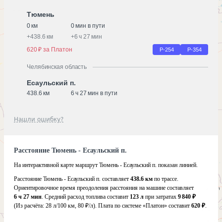
Тюмень
0 км
0 мин в пути
+
438.6 км
+
6 ч 27 мин
620 ₽ за Платон
Р-254
Р-354
Челябинская область
Есаульский п.
438.6 км
6 ч 27 мин в пути
Нашли ошибку?
Расстояние Тюмень - Есаульский п.
На интерактивной карте маршрут Тюмень - Есаульский п. показан линией.
Расстояние Тюмень - Есаульский п. составляет
438.6 км
по трассе.
Ориентировочное время преодоления расстояния на машине составляет
6 ч 27 мин
. Средний расход топлива составит
123 л
при затратах
9 840 ₽
(Из расчёта:
28 л/100 км, 80 ₽/л)
. Плата по системе «Платон» составит
620 ₽
.