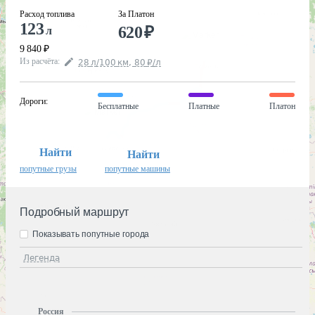
Расход топлива
За Платон
123
620
₽
л
9 840
₽
Из расчёта
:
28
л
/100
км
,
80
₽
/
л
Дороги
:
Бесплатные
Платные
Платон
Найти
Найти
попутные грузы
попутные машины
Подробный маршрут
Показывать попутные города
Легенда
Россия