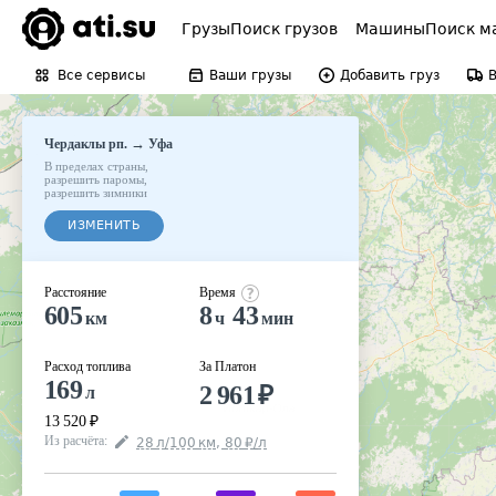
Грузы
Поиск грузов
Машины
Поиск м
Все сервисы
Ваши грузы
Добавить груз
→
Чердаклы рп.
Уфа
В пределах страны
,
разрешить паромы
,
разрешить зимники
ИЗМЕНИТЬ
Расстояние
Время
605
8
43
км
ч
мин
Расход топлива
За Платон
169
2 961
₽
л
13 520
₽
Из расчёта
:
28
л
/100
км
,
80
₽
/
л