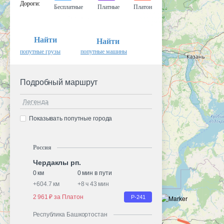
Дороги
:
Бесплатные
Платные
Платон
Найти
Найти
попутные грузы
попутные машины
Подробный маршрут
Легенда
Показывать попутные города
Россия
Чердаклы рп.
0 км
0 мин в пути
+
604.7 км
+
8 ч 43 мин
2 961 ₽ за Платон
Р-241
Республика Башкортостан