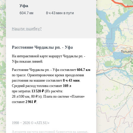
Уфа
604.7 км
8 ч 43 мин в пути
Нашли ошибку?
Расстояние Чердаклы рп. - Уфа
На интерактивной карте маршрут Чердаклы рп. -
Уфа показан линией.
Расстояние Чердаклы рп. - Уфа составляет
604.7 км
по трассе. Ориентировочное время преодоления
расстояния на машине составляет
8 ч 43 мин
.
Средний расход топлива составит
169 л
при затратах
13 520 ₽
(Из расчёта:
28 л/100 км, 80 ₽/л)
. Плата по системе «Платон»
составит
2 961 ₽
.
1998 −
2026
©
«ATI.SU»
Алгоритм расчета расстояний базируется на данных,