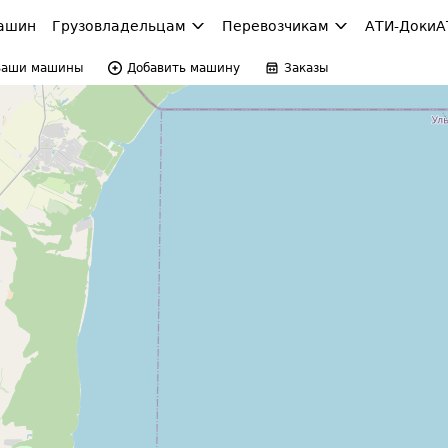
ашин
Грузовладельцам
Перевозчикам
АТИ-Доки
А
Ваши машины
Добавить машину
Заказы