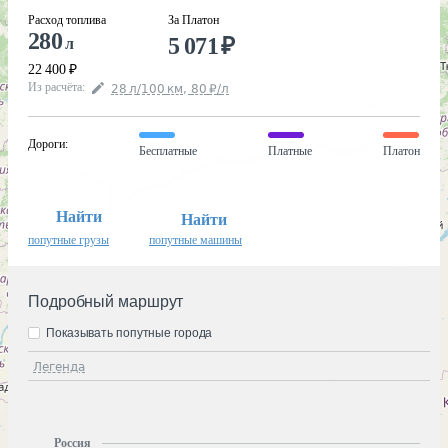
Расход топлива
За Платон
280
5 071
₽
л
22 400
₽
Из расчёта
:
28
л
/100
км
,
80
₽
/
л
Дороги
:
Бесплатные
Платные
Платон
Найти
Найти
попутные грузы
попутные машины
Подробный маршрут
Показывать попутные города
Легенда
Россия