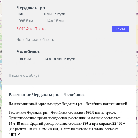
Чердаклы рп.
0 км
0 мин в пути
+
998.8 км
+
14 ч 18 мин
5 071 ₽ за Платон
Р-241
Челябинская область
Челябинск
998.8 км
14 ч 18 мин в пути
Нашли ошибку?
Расстояние Чердаклы рп. - Челябинск
На интерактивной карте маршрут Чердаклы рп. - Челябинск показан линией.
Расстояние Чердаклы рп. - Челябинск составляет
998.8 км
по трассе.
Ориентировочное время преодоления расстояния на машине составляет
14 ч 18 мин
. Средний расход топлива составит
280 л
при затратах
22 400 ₽
(Из расчёта:
28 л/100 км, 80 ₽/л)
. Плата по системе «Платон» составит
5 071 ₽
.