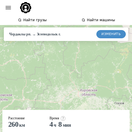
Найти грузы
Найти машины
→
ИЗМЕНИТЬ
Чердаклы рп.
Зеленодольск
г.
Расстояние
Время
260
4
8
км
ч
мин