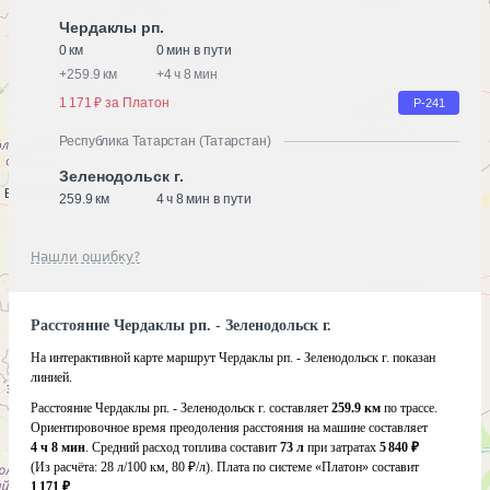
Чердаклы рп.
0 км
0 мин в пути
+
259.9 км
+
4 ч 8 мин
1 171 ₽ за Платон
Р-241
Республика Татарстан (Татарстан)
Зеленодольск г.
259.9 км
4 ч 8 мин в пути
Нашли ошибку?
Расстояние Чердаклы рп. - Зеленодольск г.
На интерактивной карте маршрут Чердаклы рп. - Зеленодольск г. показан
линией.
Расстояние Чердаклы рп. - Зеленодольск г. составляет
259.9 км
по трассе.
Ориентировочное время преодоления расстояния на машине составляет
4 ч 8 мин
. Средний расход топлива составит
73 л
при затратах
5 840 ₽
(Из расчёта:
28 л/100 км, 80 ₽/л)
. Плата по системе «Платон» составит
1 171 ₽
.