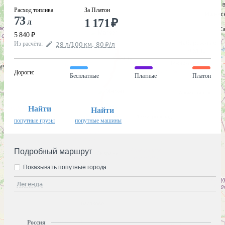
Расход топлива
За Платон
73
1 171
₽
л
5 840
₽
Из расчёта
:
28
л
/100
км
,
80
₽
/
л
Дороги
:
Бесплатные
Платные
Платон
Найти
Найти
попутные грузы
попутные машины
Подробный маршрут
Показывать попутные города
Легенда
Россия