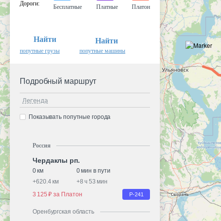
Дороги
:
Бесплатные
Платные
Платон
Найти
Найти
попутные грузы
попутные машины
Подробный маршрут
Легенда
Показывать попутные города
Россия
Чердаклы рп.
0 км
0 мин в пути
+
620.4 км
+
8 ч 53 мин
3 125 ₽ за Платон
Р-241
Оренбургская область