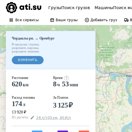
Грузы
Поиск грузов
Машины
Поиск м
Все сервисы
Ваши грузы
Добавить груз
→
Чердаклы рп.
Оренбург
В пределах страны
,
разрешить паромы
,
разрешить зимники
ИЗМЕНИТЬ
Расстояние
Время
620
8
53
км
ч
мин
Расход топлива
За Платон
174
3 125
₽
л
13 920
₽
Из расчёта
:
28
л
/100
км
,
80
₽
/
л