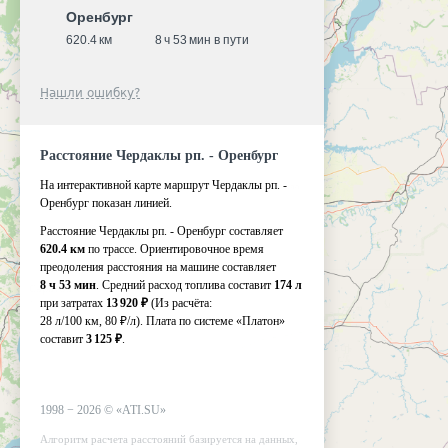
Оренбург
620.4 км
8 ч 53 мин в пути
Нашли ошибку?
Расстояние Чердаклы рп. - Оренбург
На интерактивной карте маршрут Чердаклы рп. -
Оренбург показан линией.
Расстояние Чердаклы рп. - Оренбург составляет
620.4 км
по трассе. Ориентировочное время
преодоления расстояния на машине составляет
8 ч 53 мин
. Средний расход топлива составит
174 л
при затратах
13 920 ₽
(Из расчёта:
28 л/100 км, 80 ₽/л)
. Плата по системе «Платон»
составит
3 125 ₽
.
1998 −
2026
©
«ATI.SU»
Алгоритм расчета расстояний базируется на данных,