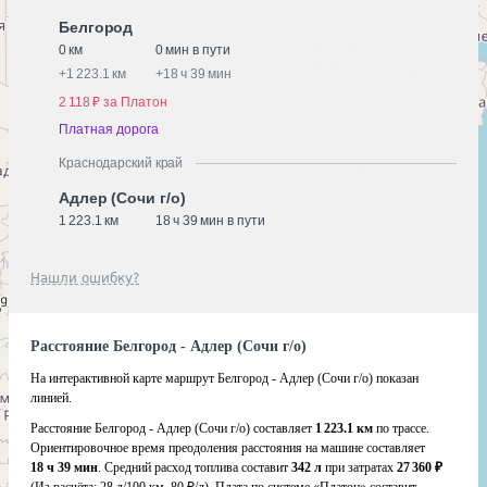
Белгород
0 км
0 мин в пути
+
1 223.1 км
+
18 ч 39 мин
2 118 ₽ за Платон
Платная дорога
Краснодарский край
Адлер (Сочи г/о)
1 223.1 км
18 ч 39 мин в пути
Нашли ошибку?
Расстояние Белгород - Адлер (Сочи г/о)
На интерактивной карте маршрут Белгород - Адлер (Сочи г/о) показан
линией.
Расстояние Белгород - Адлер (Сочи г/о) составляет
1 223.1 км
по трассе.
Ориентировочное время преодоления расстояния на машине составляет
18 ч 39 мин
. Средний расход топлива составит
342 л
при затратах
27 360 ₽