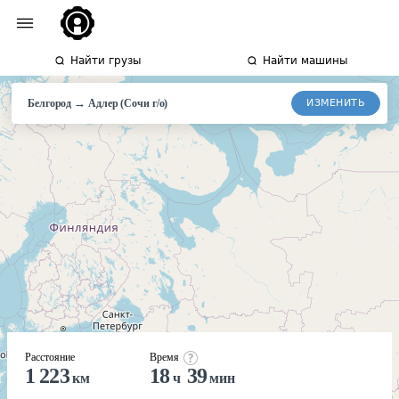
Найти грузы
Найти машины
→
ИЗМЕНИТЬ
Белгород
Адлер
(Сочи г/о)
Расстояние
Время
1 223
18
39
км
ч
мин