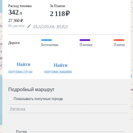
Расход топлива
За Платон
342
2 118
₽
л
27 360
₽
Из расчёта
:
28
л
/100
км
,
80
₽
/
л
Дороги
:
Бесплатные
Платные
Платон
Найти
Найти
попутные грузы
попутные машины
Подробный маршрут
Показывать попутные города
Легенда
Россия