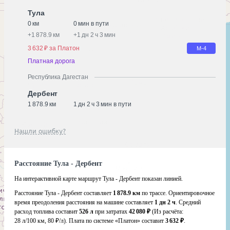
Тула
0 км
0 мин в пути
+
1 878.9 км
+
1 дн 2 ч 3 мин
3 632 ₽ за Платон
М-4
Платная дорога
Республика Дагестан
Дербент
1 878.9 км
1 дн 2 ч 3 мин в пути
Нашли ошибку?
Расстояние Тула - Дербент
На интерактивной карте маршрут Тула - Дербент показан линией.
Расстояние Тула - Дербент составляет
1 878.9 км
по трассе. Ориентировочное
время преодоления расстояния на машине составляет
1 дн 2 ч
. Средний
расход топлива составит
526 л
при затратах
42 080 ₽
(Из расчёта:
28 л/100 км, 80 ₽/л)
. Плата по системе «Платон» составит
3 632 ₽
.