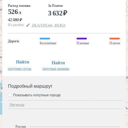
Расход топлива
За Платон
526
3 632
₽
л
42 080
₽
Из расчёта
:
28
л
/100
км
,
80
₽
/
л
Дороги
:
Бесплатные
Платные
Платон
Найти
Найти
попутные грузы
попутные машины
Подробный маршрут
Показывать попутные города
Легенда
Россия