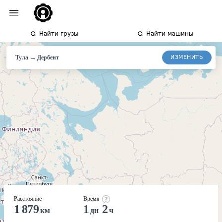
Найти грузы
Найти машины
→
ИЗМЕНИТЬ
Тула
Дербент
Расстояние
Время
1 879
1
2
км
дн
ч