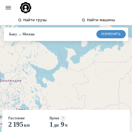
Найти грузы
Найти машины
→
ИЗМЕНИТЬ
Баку
Москва
Расстояние
Время
2 195
1
9
км
дн
ч