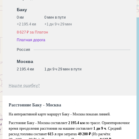
Баку
0 км
0 мин в пути
+
2 195.4 км
+
1 дн 9 ч 29 мин
8 627 ₽ за Платон
Платная дорога
Россия
Москва
2 195.4 км
1 дн 9 ч 29 мин в пути
Нашли ошибку?
Расстояние Баку - Москва
На интерактивной карте маршрут Баку - Москва показан линией.
Расстояние Баку - Москва составляет
2 195.4 км
по трассе. Ориентировочное
время преодоления расстояния на машине составляет
1 дн 9 ч
. Средний
расход топлива составит
615 л
при затратах
49 200 ₽
(Из расчёта: