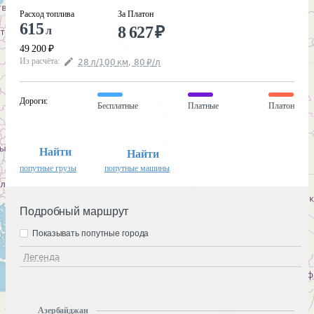
Расход топлива
За Платон
615
8 627
₽
л
49 200
₽
Из расчёта
:
28
л
/100
км
,
80
₽
/
л
Дороги
:
Бесплатные
Платные
Платон
Найти
Найти
попутные грузы
попутные машины
Подробный маршрут
Показывать попутные города
Легенда
Азербайджан