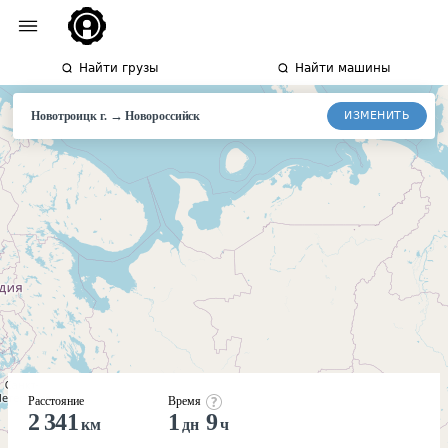
Найти грузы
Найти машины
→
ИЗМЕНИТЬ
Новотроицк г.
Новороссийск
Расстояние
Время
2 341
1
9
км
дн
ч