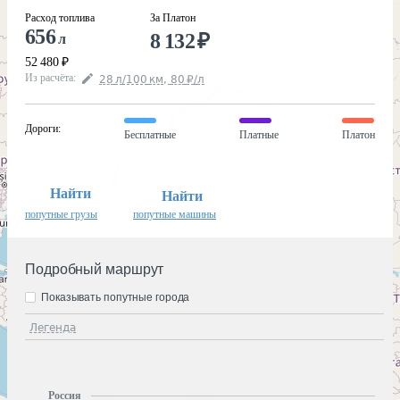
Расход топлива
За Платон
656
8 132
₽
л
52 480
₽
Из расчёта
:
28
л
/100
км
,
80
₽
/
л
Дороги
:
Бесплатные
Платные
Платон
Найти
Найти
попутные грузы
попутные машины
Подробный маршрут
Показывать попутные города
Легенда
Россия