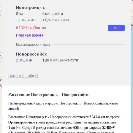
Новотроицк г.
0 км
0 мин в пути
+
2 341.4 км
+
1 дн 9 ч 48 мин
8 132 ₽ за Платон
М-5
Платная дорога
Краснодарский край
Новороссийск
2 341.4 км
1 дн 9 ч 48 мин в пути
Нашли ошибку?
Расстояние Новотроицк г. - Новороссийск
На интерактивной карте маршрут Новотроицк г. - Новороссийск показан
линией.
Расстояние Новотроицк г. - Новороссийск составляет
2 341.4 км
по трассе.
Ориентировочное время преодоления расстояния на машине составляет
1 дн 9 ч
. Средний расход топлива составит
656 л
при затратах
52 480 ₽