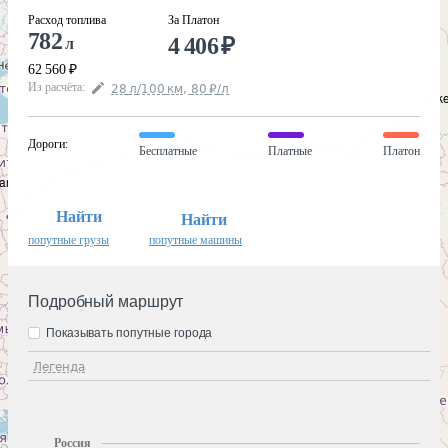
Расход топлива
За Платон
782
4 406
₽
л
62 560
₽
Из расчёта
:
28
л
/100
км
,
80
₽
/
л
Дороги
:
Бесплатные
Платные
Платон
Найти
Найти
попутные грузы
попутные машины
Подробный маршрут
Показывать попутные города
Легенда
Россия