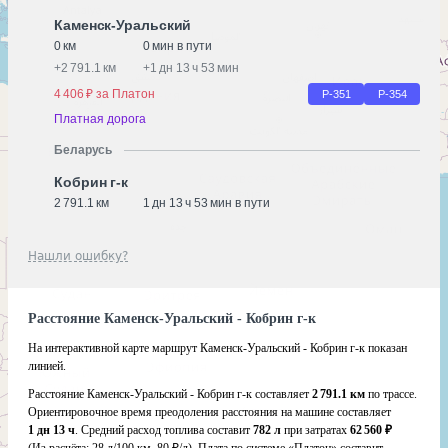
Каменск-Уральский
0 км
0 мин в пути
+
2 791.1 км
+
1 дн 13 ч 53 мин
4 406 ₽ за Платон
Р-351
Р-354
Платная дорога
Беларусь
Кобрин г-к
2 791.1 км
1 дн 13 ч 53 мин в пути
Нашли ошибку?
Расстояние Каменск-Уральский - Кобрин г-к
На интерактивной карте маршрут Каменск-Уральский - Кобрин г-к показан
линией.
Расстояние Каменск-Уральский - Кобрин г-к составляет
2 791.1 км
по трассе.
Ориентировочное время преодоления расстояния на машине составляет
1 дн 13 ч
. Средний расход топлива составит
782 л
при затратах
62 560 ₽