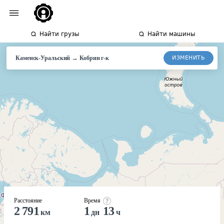
Найти грузы
Найти машины
→
ИЗМЕНИТЬ
Каменск-Уральский
Кобрин г-к
Расстояние
Время
2 791
1
13
км
дн
ч