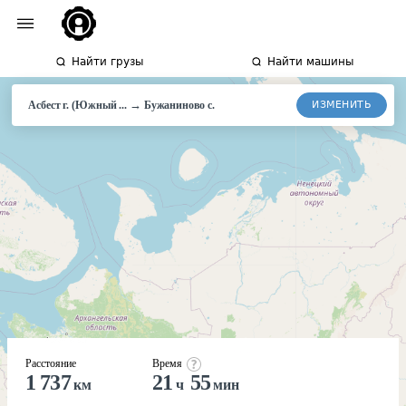
Найти грузы
Найти машины
→
ИЗМЕНИТЬ
Асбест г. (Южный ...
Бужаниново с.
Расстояние
Время
1 737
21
55
км
ч
мин