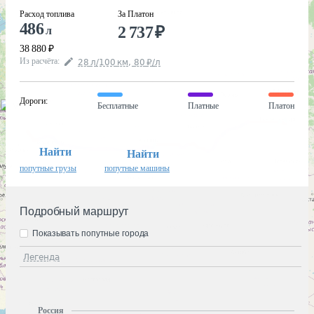
Расход топлива
За Платон
486
2 737
₽
л
38 880
₽
Из расчёта
:
28
л
/100
км
,
80
₽
/
л
Дороги
:
Бесплатные
Платные
Платон
Найти
Найти
попутные грузы
попутные машины
Подробный маршрут
Показывать попутные города
Легенда
Россия